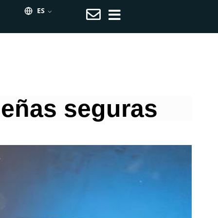
⌵
señas seguras