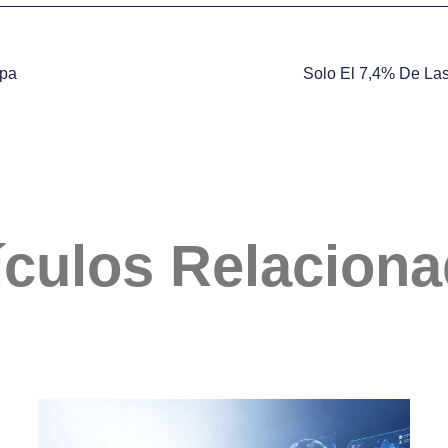
opa
Solo El 7,4% De La
ículos Relacion