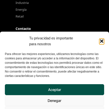
Industria
Energía
Retail
Contacto
+34 917 080 550
Tu privacidad es importante
para nosotros
info@excelia.com
Paseo del Club Deportivo, Parque Empresarial La
Para ofrecer las mejores experiencias, utilizamos tecnologías como las
Finca, 1, Edificio 11, 28223 Madrid
cookies para almacenar y/o acceder a la información del dispositivo. El
consentimiento de estas tecnologías nos permitirá procesar datos como el
Ver todas las oficinas →
comportamiento de navegación o las identificaciones únicas en este sitio.
No consentir o retirar el consentimiento, puede afectar negativamente a
ciertas características y funciones.
© 2026 Excelia. Todos los derechos reservados.
Aceptar
Aviso de privacidad
Política de seguridad
Denegar
Política de cookies