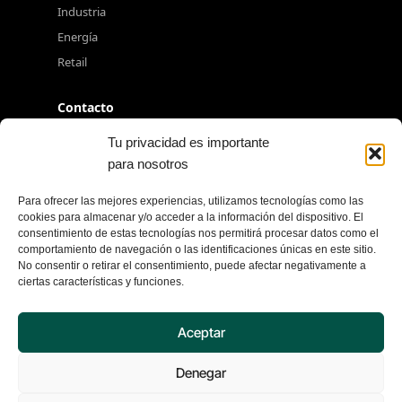
Industria
Energía
Retail
Contacto
+34 917 080 550
Tu privacidad es importante
para nosotros
info@excelia.com
Paseo del Club Deportivo, Parque Empresarial La
Para ofrecer las mejores experiencias, utilizamos tecnologías como las
Finca, 1, Edificio 11, 28223 Madrid
cookies para almacenar y/o acceder a la información del dispositivo. El
consentimiento de estas tecnologías nos permitirá procesar datos como el
Ver todas las oficinas →
comportamiento de navegación o las identificaciones únicas en este sitio.
No consentir o retirar el consentimiento, puede afectar negativamente a
ciertas características y funciones.
© 2026 Excelia. Todos los derechos reservados.
Aceptar
Aviso de privacidad
Política de seguridad
Denegar
Política de cookies