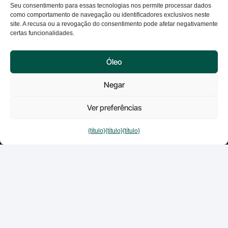
Financiar
Seu consentimento para essas tecnologias nos permite processar dados
como comportamento de navegação ou identificadores exclusivos neste
Turismo
site. A recusa ou a revogação do consentimento pode afetar negativamente
Indústria
certas funcionalidades.
Energia
Varejo
Óleo
Negar
Contato
+34 917 080 550
Ver preferências
info@excelia.com
{título}
{título}
{título}
Paseo del Club Deportivo, Parque Empresarial La
Finca, 1, Edifício 11, 28223 Madrid
Ver todos os escritórios →
© 2026 Excelia. Todos os direitos reservados.
Aviso de privacidade