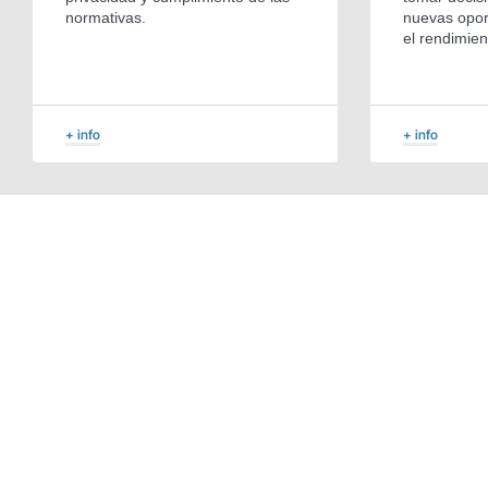
normativas.
nuevas opor
el rendimien
+ info
+ info