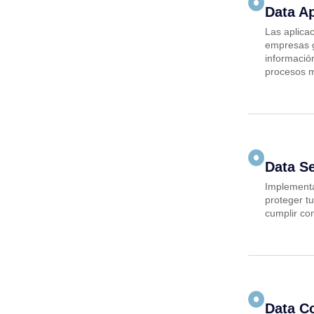
Data Ap
Las aplica
empresas g
informació
procesos m
Data Se
Implementa
proteger tu
cumplir con
Data C