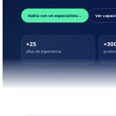
Habla con un especialista
→
Ver capac
+25
+30
años de experiencia
profes