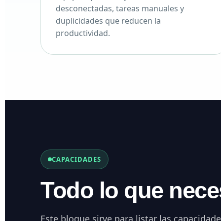
desconectadas, tareas manuales y
duplicidades que reducen la
productividad.
CAPACIDADES
Todo lo que neces
Este bloque sirve para listar las capacidade