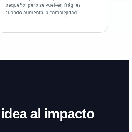
pequeño, pero se vuelven frágiles
cuando aumenta la complejidad.
 idea al impacto