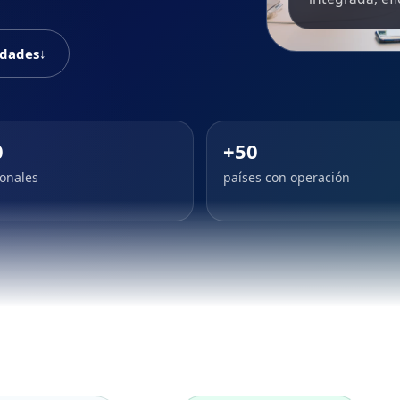
idades
↓
0
+50
ionales
países con operación