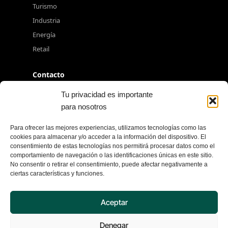
Turismo
Industria
Energía
Retail
Contacto
+34 917 080 550
Tu privacidad es importante
para nosotros
info@excelia.com
Paseo del Club Deportivo, Parque Empresarial La
Para ofrecer las mejores experiencias, utilizamos tecnologías como las
Finca, 1, Edificio 11, 28223 Madrid
cookies para almacenar y/o acceder a la información del dispositivo. El
consentimiento de estas tecnologías nos permitirá procesar datos como el
Ver todas las oficinas →
comportamiento de navegación o las identificaciones únicas en este sitio.
No consentir o retirar el consentimiento, puede afectar negativamente a
ciertas características y funciones.
© 2026 Excelia. Todos los derechos reservados.
Aceptar
Aviso de privacidad
Política de seguridad
Denegar