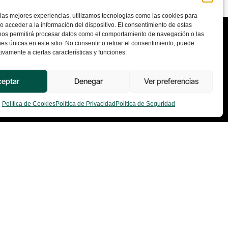
 las mejores experiencias, utilizamos tecnologías como las cookies para
o acceder a la información del dispositivo. El consentimiento de estas
nos permitirá procesar datos como el comportamiento de navegación o las
nes únicas en este sitio. No consentir o retirar el consentimiento, puede
ivamente a ciertas características y funciones.
Contacto
eptar
Denegar
Ver preferencias
+34 917 080 550
Política de Cookies
Política de Privacidad
Politica de Seguridad
info@excelia.com
Paseo del Club Deportivo, Parque
Empresarial La Finca, 1, Edificio 11,
28223 Madrid
Ver todas las oficinas →