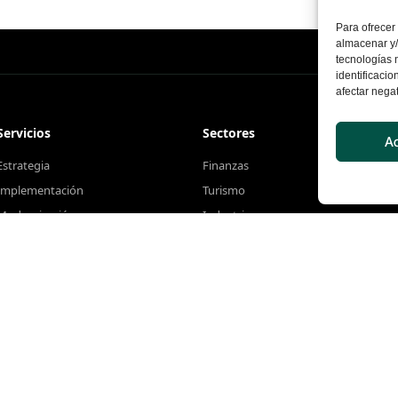
Para ofrecer
almacenar y/
tecnologías 
identificacio
afectar negat
Servicios
Sectores
Ac
Estrategia
Finanzas
Implementación
Turismo
Modernización
Industria
Gestión de servicios
Energía
Centros de valor
Retail