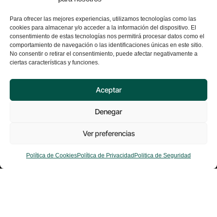
Retail
Para ofrecer las mejores experiencias, utilizamos tecnologías como las
cookies para almacenar y/o acceder a la información del dispositivo. El
Contacto
consentimiento de estas tecnologías nos permitirá procesar datos como el
comportamiento de navegación o las identificaciones únicas en este sitio.
+34 917 080 550
No consentir o retirar el consentimiento, puede afectar negativamente a
info@excelia.com
ciertas características y funciones.
Paseo del Club Deportivo, Parque Empresarial La
Finca, 1, Edificio 11, 28223 Madrid
Aceptar
Ver todas las oficinas →
Denegar
Ver preferencias
© 2026 Excelia. Todos los derechos reservados.
Política de Cookies
Política de Privacidad
Politica de Seguridad
Aviso de privacidad
Política de seguridad
Política de cookies